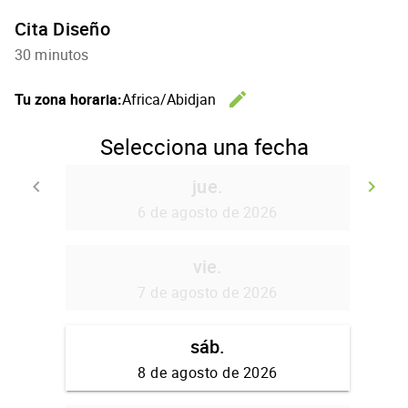
Cita Diseño
30 minutos
edit
Tu zona horaria:
Africa/Abidjan
Cambiar l
Selecciona una fecha
jue.
keyboard_arrow_left
keyboard_arrow_right
Volver
Se
6 de agosto de 2026
vie.
7 de agosto de 2026
sáb.
8 de agosto de 2026